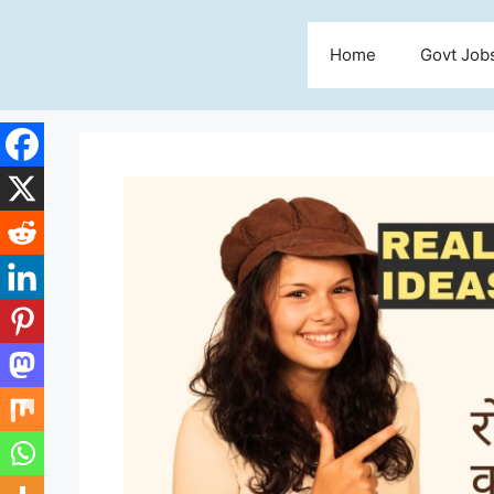
Skip
to
Home
Govt Job
content