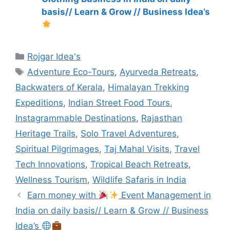
basis// Learn & Grow // Business Idea’s
Categories
Rojgar Idea's
Tags
Adventure Eco-Tours
,
Ayurveda Retreats
,
Backwaters of Kerala
,
Himalayan Trekking
Expeditions
,
Indian Street Food Tours
,
Instagrammable Destinations
,
Rajasthan
Heritage Trails
,
Solo Travel Adventures
,
Spiritual Pilgrimages
,
Taj Mahal Visits
,
Travel
Tech Innovations
,
Tropical Beach Retreats
,
Wellness Tourism
,
Wildlife Safaris in India
Earn money with
Event Management in
India on daily basis// Learn & Grow // Business
Idea’s