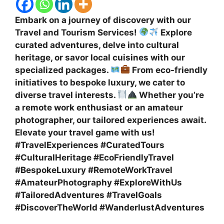
Embark on a journey of discovery with our
Travel and Tourism Services!
Explore
curated adventures, delve into cultural
heritage, or savor local cuisines with our
specialized packages.
From eco-friendly
initiatives to bespoke luxury, we cater to
diverse travel interests.
Whether you’re
a remote work enthusiast or an amateur
photographer, our tailored experiences await.
Elevate your travel game with us!
#TravelExperiences #CuratedTours
#CulturalHeritage #EcoFriendlyTravel
#BespokeLuxury #RemoteWorkTravel
#AmateurPhotography #ExploreWithUs
#TailoredAdventures #TravelGoals
#DiscoverTheWorld #WanderlustAdventures